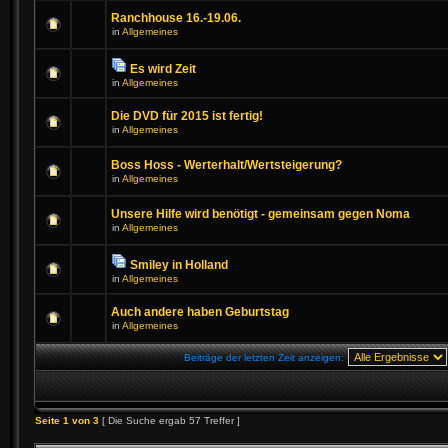
Ranchhouse 16.-19.06.
in
Allgemeines
Es wird Zeit
in
Allgemeines
Die DVD für 2015 ist fertig!
in
Allgemeines
Boss Hoss - Werterhalt/Wertsteigerung?
in
Allgemeines
Unsere Hilfe wird benötigt - gemeinsam gegen Noma
in
Allgemeines
Smiley in Holland
in
Allgemeines
Auch andere haben Geburtstag
in
Allgemeines
Beiträge der letzten Zeit anzeigen:
Seite
1
von
3
[ Die Suche ergab 57 Treffer ]