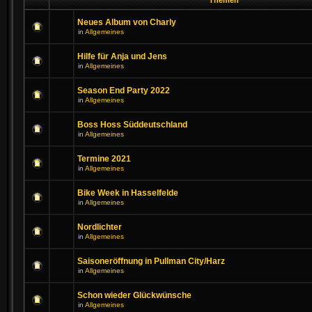
Themen
Neues Album von Charly
in
Allgemeines
Hilfe für Anja und Jens
in
Allgemeines
Season End Party 2022
in
Allgemeines
Boss Hoss Süddeutschland
in
Allgemeines
Termine 2021
in
Allgemeines
Bike Week in Hasselfelde
in
Allgemeines
Nordlichter
in
Allgemeines
Saisoneröffnung in Pullman City/Harz
in
Allgemeines
Schon wieder Glückwünsche
in
Allgemeines