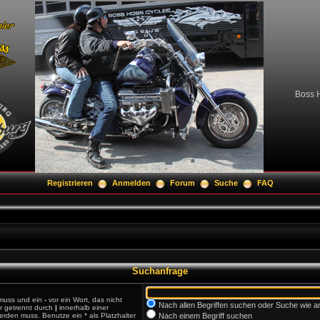
Boss H
Registrieren
Anmelden
Forum
Suche
FAQ
Suchanfrage
 muss und ein
-
vor ein Wort, das nicht
Nach allen Begriffen suchen oder Suche wie
r getrennt durch
|
innerhalb einer
rden muss. Benutze ein * als Platzhalter
Nach einem Begriff suchen