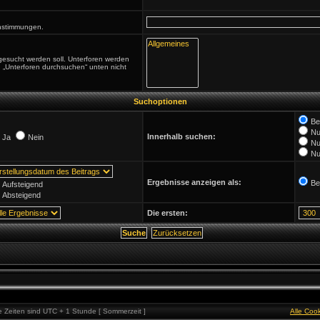
einstimmungen.
gesucht werden soll. Unterforen werden
n „Unterforen durchsuchen“ unten nicht
Suchoptionen
Be
Nu
Innerhalb suchen:
Ja
Nein
Nu
Nu
Ergebnisse anzeigen als:
Be
Aufsteigend
Absteigend
Die ersten:
lle Zeiten sind UTC + 1 Stunde [ Sommerzeit ]
Alle Coo