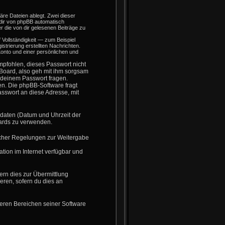
re Dateien ablegt. Zwei dieser
dir von phpBB automatisch
r die von dir gelesenen Beiträge zu
Vollständigkeit — zum Beispiel
istrierung erstellten Nachrichten.
nto und einer persönlichen und
mpfohlen, dieses Passwort nicht
 Board, also geh mit ihm sorgsam
h deinem Passwort fragen.
en. Die phpBB-Software fragt
sswort an diese Adresse, mit
sdaten (Datum und Uhrzeit der
oards zu verwenden.
licher Regelungen zur Weitergabe
tion im Internet verfügbar und
ern dies zur Übermittlung
eren, sofern du dies an
deren Bereichen seiner Software