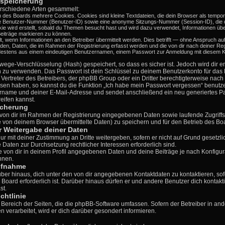
nspeicherung
rschiedene Arten gesammelt:
 des Boards mehrere Cookies. Cookies sind kleine Textdateien, die dein Browser als temporä
ige Benutzer-Nummer (Benutzer-ID) sowie eine anonyme Sitzungs-Nummer (Session-ID), die 
kie wird erstellt, sobald du Themen besucht hast und wird dazu verwendet, Informationen übe
eiträge markieren zu können.
wenn Informationen an den Betreiber übermittelt werden. Dies betrifft — ohne Anspruch auf 
erden, Daten, die im Rahmen der Registrierung erfasst werden und die von dir nach deiner Reg
destens aus einem eindeutigen Benutzernamen, einem Passwort zur Anmeldung mit diesem Ko
wege-Verschlüsselung (Hash) gespeichert, so dass es sicher ist. Jedoch wird dir e
n zu verwenden. Das Passwort ist dein Schlüssel zu deinem Benutzerkonto für das
 Vertreter des Betreibers, der phpBB Group oder ein Dritter berechtigterweise nac
ssen haben, so kannst du die Funktion „Ich habe mein Passwort vergessen“ benutz
name und deiner E-Mail-Adresse und sendet anschließend ein neu generiertes Pa
eifen kannst.
icherung
e von dir im Rahmen der Registrierung eingegebenen Daten sowie laufende Zugriff
 von deinem Browser übermittelte Daten) zu speichern und für den Betrieb des B
 Weitergabe deiner Daten
nur mit deiner Zustimmung an Dritte weitergeben, sofern er nicht auf Grund gesetz
ie Daten zur Durchsetzung rechtlicher Interessen erforderlich sind.
e von dir in deinem Profil angegebenen Daten und deine Beiträge je nach Konfigura
nnen.
ufnahme
über hinaus, dich unter den von dir angegebenen Kontaktdaten zu kontaktieren, sof
 Board erforderlich ist. Darüber hinaus dürfen er und andere Benutzer dich kontakti
st.
chtlinie
n Bereich der Seiten, die die phpBB-Software umfassen. Sofern der Betreiber in an
verarbeitet, wird er dich darüber gesondert informieren.