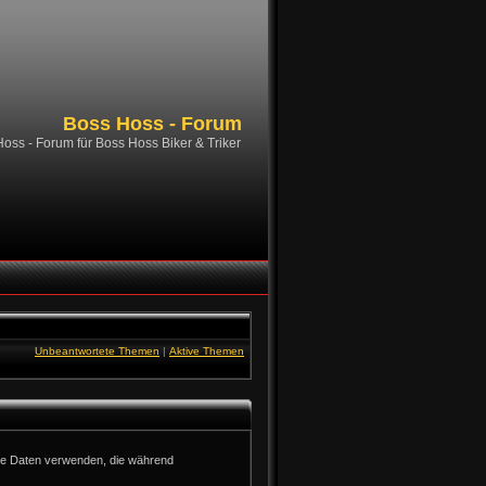
Boss Hoss - Forum
oss - Forum für Boss Hoss Biker & Triker
Unbeantwortete Themen
|
Aktive Themen
die Daten verwenden, die während