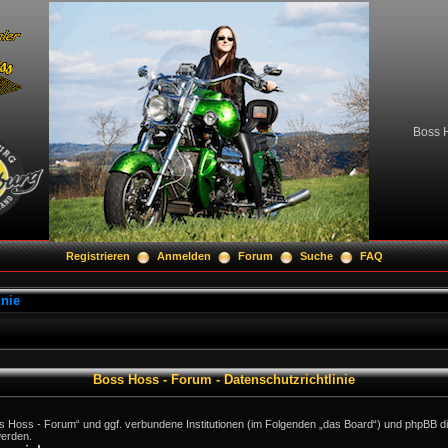
Boss H
Registrieren
Anmelden
Forum
Suche
FAQ
inie
Boss Hoss - Forum - Datenschutzrichtlinie
oss Hoss - Forum“ und ggf. verbundene Institutionen (im Folgenden „das Board“) und phpBB 
erden.