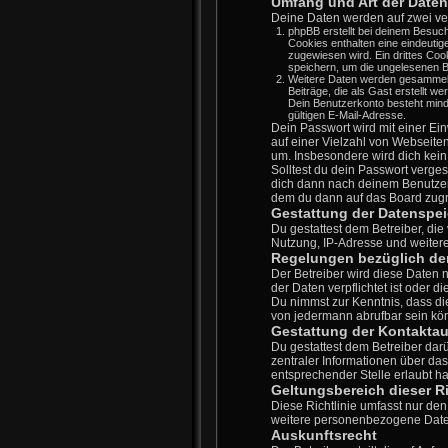
Umfang und Art der Date
Deine Daten werden auf zwei ve
phpBB erstellt bei deinem Besuch
Cookies enthalten eine eindeut
zugewiesen wird. Ein drittes Coo
speichern, um die ungelesenen B
Weitere Daten werden gesammelt, 
Beiträge, die als Gast erstellt w
Dein Benutzerkonto besteht min
gültigen E-Mail-Adresse.
Dein Passwort wird mit einer Ein
auf einer Vielzahl von Webseite
um. Insbesondere wird dich kein
Solltest du dein Passwort verge
dich dann nach deinem Benutzer
dem du dann auf das Board zugr
Gestattung der Datenspe
Du gestattest dem Betreiber, di
Nutzung, IP-Adresse und weitere
Regelungen bezüglich der
Der Betreiber wird diese Daten 
der Daten verpflichtet ist oder d
Du nimmst zur Kenntnis, dass di
von jedermann abrufbar sein kö
Gestattung der Kontakta
Du gestattest dem Betreiber dar
zentraler Informationen über das
entsprechender Stelle erlaubt ha
Geltungsbereich dieser Ri
Diese Richtlinie umfasst nur de
weitere personenbezogene Daten 
Auskunftsrecht