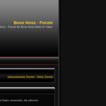
Boss Hoss - Forum
oss - Forum für Boss Hoss Biker & Triker
Unbeantwortete Themen
|
Aktive Themen
die Daten verwenden, die während