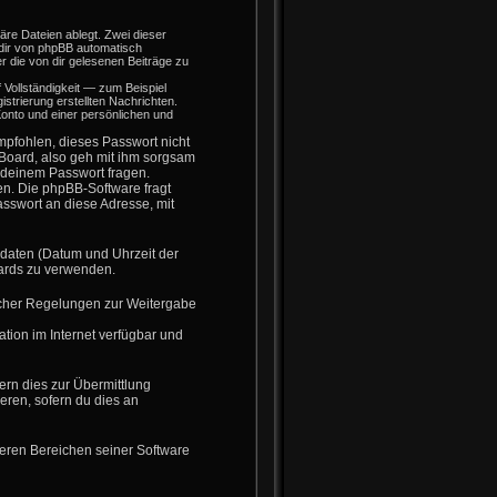
re Dateien ablegt. Zwei dieser
dir von phpBB automatisch
r die von dir gelesenen Beiträge zu
Vollständigkeit — zum Beispiel
istrierung erstellten Nachrichten.
nto und einer persönlichen und
mpfohlen, dieses Passwort nicht
 Board, also geh mit ihm sorgsam
h deinem Passwort fragen.
en. Die phpBB-Software fragt
sswort an diese Adresse, mit
sdaten (Datum und Uhrzeit der
oards zu verwenden.
licher Regelungen zur Weitergabe
tion im Internet verfügbar und
ern dies zur Übermittlung
eren, sofern du dies an
deren Bereichen seiner Software