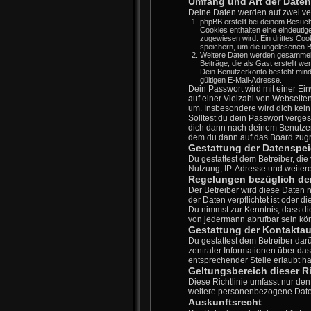
Umfang und Art der Date
Deine Daten werden auf zwei ve
phpBB erstellt bei deinem Besuch
Cookies enthalten eine eindeut
zugewiesen wird. Ein drittes Coo
speichern, um die ungelesenen B
Weitere Daten werden gesammelt, 
Beiträge, die als Gast erstellt w
Dein Benutzerkonto besteht min
gültigen E-Mail-Adresse.
Dein Passwort wird mit einer Ein
auf einer Vielzahl von Webseite
um. Insbesondere wird dich kein
Solltest du dein Passwort verge
dich dann nach deinem Benutzer
dem du dann auf das Board zugr
Gestattung der Datenspe
Du gestattest dem Betreiber, di
Nutzung, IP-Adresse und weitere
Regelungen bezüglich der
Der Betreiber wird diese Daten 
der Daten verpflichtet ist oder d
Du nimmst zur Kenntnis, dass di
von jedermann abrufbar sein kö
Gestattung der Kontakta
Du gestattest dem Betreiber dar
zentraler Informationen über das
entsprechender Stelle erlaubt ha
Geltungsbereich dieser Ri
Diese Richtlinie umfasst nur de
weitere personenbezogene Daten 
Auskunftsrecht