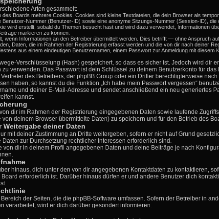
nspeicherung
rschiedene Arten gesammelt:
 des Boards mehrere Cookies. Cookies sind kleine Textdateien, die dein Browser als temporä
ige Benutzer-Nummer (Benutzer-ID) sowie eine anonyme Sitzungs-Nummer (Session-ID), die 
kie wird erstellt, sobald du Themen besucht hast und wird dazu verwendet, Informationen übe
eiträge markieren zu können.
wenn Informationen an den Betreiber übermittelt werden. Dies betrifft — ohne Anspruch auf 
erden, Daten, die im Rahmen der Registrierung erfasst werden und die von dir nach deiner Reg
destens aus einem eindeutigen Benutzernamen, einem Passwort zur Anmeldung mit diesem Ko
wege-Verschlüsselung (Hash) gespeichert, so dass es sicher ist. Jedoch wird dir e
n zu verwenden. Das Passwort ist dein Schlüssel zu deinem Benutzerkonto für das
 Vertreter des Betreibers, der phpBB Group oder ein Dritter berechtigterweise nac
ssen haben, so kannst du die Funktion „Ich habe mein Passwort vergessen“ benutz
name und deiner E-Mail-Adresse und sendet anschließend ein neu generiertes Pa
eifen kannst.
icherung
e von dir im Rahmen der Registrierung eingegebenen Daten sowie laufende Zugriff
 von deinem Browser übermittelte Daten) zu speichern und für den Betrieb des B
 Weitergabe deiner Daten
nur mit deiner Zustimmung an Dritte weitergeben, sofern er nicht auf Grund gesetz
ie Daten zur Durchsetzung rechtlicher Interessen erforderlich sind.
e von dir in deinem Profil angegebenen Daten und deine Beiträge je nach Konfigura
nnen.
ufnahme
über hinaus, dich unter den von dir angegebenen Kontaktdaten zu kontaktieren, sof
 Board erforderlich ist. Darüber hinaus dürfen er und andere Benutzer dich kontakti
st.
chtlinie
n Bereich der Seiten, die die phpBB-Software umfassen. Sofern der Betreiber in an
verarbeitet, wird er dich darüber gesondert informieren.