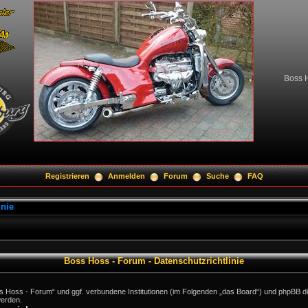
Boss H
Registrieren
Anmelden
Forum
Suche
FAQ
inie
Boss Hoss - Forum - Datenschutzrichtlinie
oss Hoss - Forum“ und ggf. verbundene Institutionen (im Folgenden „das Board“) und phpBB 
erden.