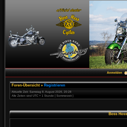
Anmelden
Foren-Übersicht
»
Registrieren
Aktuelle Zeit: Samstag 8. August 2026, 20:28
Alle Zeiten sind UTC + 1 Stunde [ Sommerzeit ]
Boss Hoss 