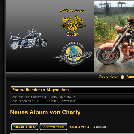
Registrieren
Anm
Foren-Übersicht
»
Allgemeines
Aktuelle Zeit: Samstag 8. August 2026, 04:25
Alle Zeiten sind UTC + 1 Stunde [ Sommerzeit ]
Neues Album von Charly
Seite
1
von
1
[ 1 Beitrag ]