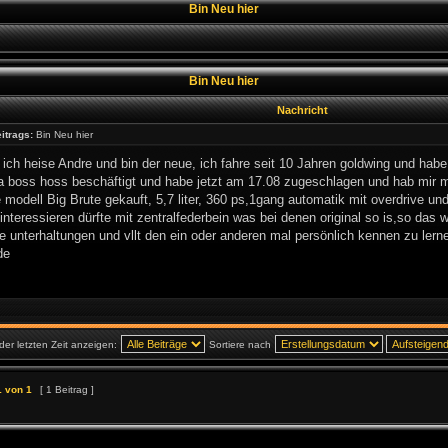
Bin Neu hier
Bin Neu hier
Nachricht
itrags:
Bin Neu hier
 ich heise Andre und bin der neue, ich fahre seit 10 Jahren goldwing und hab
boss hoss beschäftigt und habe jetzt am 17.08 zugeschlagen und hab mir me
modell Big Brute gekauft, 5,7 liter, 360 ps,1gang automatik mit overdrive un
interessieren dürfte mit zentralfederbein was bei denen original so is,so das w
te unterhaltungen und vllt den ein oder anderen mal persönlich kennen zu ler
de
der letzten Zeit anzeigen:
Sortiere nach
1
von
1
[ 1 Beitrag ]