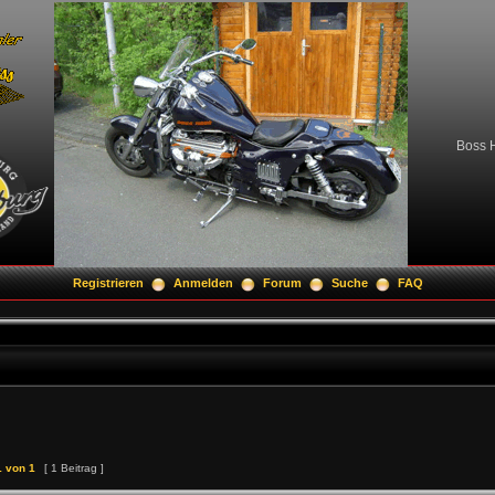
Boss H
Registrieren
Anmelden
Forum
Suche
FAQ
1
von
1
[ 1 Beitrag ]